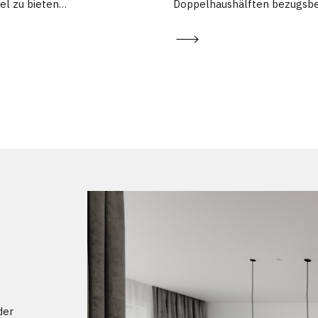
iel zu bieten…
Doppelhaushälften bezugsber
der