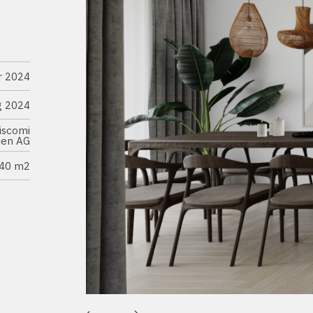
r 2024
g 2024
iscomi
ien AG
240 m2